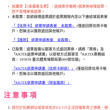
若購買【3張優惠全票】，退換票亦需將3張票券辦理退票，
恕不受理單張退票。
未取票：如欲辦理退票請於退票期限內至以下連結填寫表單
「【信用卡】 退票申請表單 _ 未取票」
(僅退回原信用卡帳
戶，恕無法以匯款退回其他帳戶)
「【匯款】 退票申請表單 _ 未取票」
已取票：退票皆需以郵寄方式退回票券，請將「票券」及
「KKTIX退票申請書」以掛號方式郵寄至「KKTIX票務組
收 / 105039 臺北體育場郵局第060號信箱」。
「KKTIX退票申請書（信用卡刷退）」
(僅退回原信用卡帳
戶，恕無法以匯款退回其他帳戶)
「KKTIX退票申請書（現金匯款）」
注 意 事 項
請勿於拍賣網站或是其他非KKTIX正式授權售票之通路、網