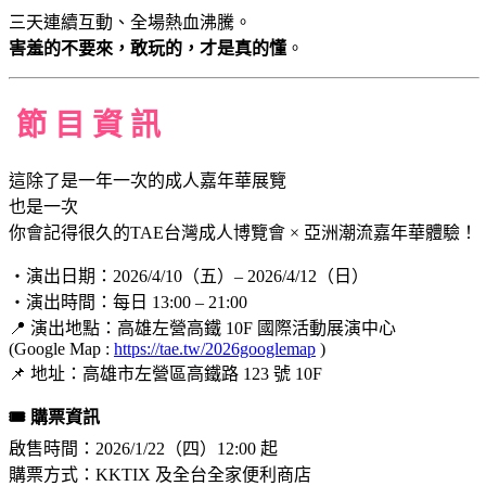
三天連續互動、全場熱血沸騰。
害羞的不要來，敢玩的，才是真的懂
。
節 目 資 訊
這除了是一年一次的成人嘉年華展覽
也是一次
你會記得很久的TAE台灣成人博覽會 × 亞洲潮流嘉年華體驗！
・演出日期：2026/4/10（五）– 2026/4/12（日）
・演出時間：每日 13:00 – 21:00
📍 演出地點：高雄左營高鐵 10F 國際活動展演中心
(Google Map :
https://tae.tw/2026googlemap
)
📌 地址：高雄市左營區高鐵路 123 號 10F
🎟 購票資訊
啟售時間：2026/1/22（四）12:00 起
購票方式：KKTIX 及全台全家便利商店