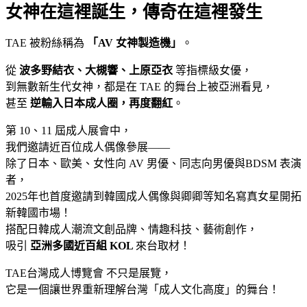
女神在這裡誕生，傳奇在這裡發生
TAE 被粉絲稱為
「AV 女神製造機」
。
從
波多野結衣、大槻響、上原亞衣
等指標級女優，
到無數新生代女神，都是在 TAE 的舞台上被亞洲看見，
甚至
逆輸入日本成人圈，再度翻紅
。
第 10、11 屆成人展會中，
我們邀請近百位成人偶像參展——
除了日本、歐美、女性向 AV 男優、同志向男優與BDSM 表演
者，
2025年也首度邀請到韓國成人偶像與卿卿等知名寫真女星開拓
新韓國市場！
搭配日韓成人潮流文創品牌、情趣科技、藝術創作，
吸引
亞洲多國近百組
KOL
來台取材！
TAE台灣成人博覽會 不只是展覽，
它是一個讓世界重新理解台灣「成人文化高度」的舞台！