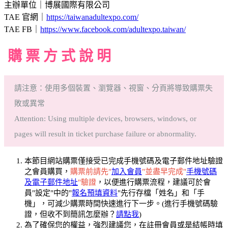
主辦單位｜博展國際有限公司
TAE 官網｜
https://taiwanadultexpo.com/
TAE FB｜
https://www.facebook.com/adultexpo.taiwan/
購 票 方 式 說 明
請注意：使用多個裝置、瀏覽器、視窗、分頁將導致購票失
敗或異常
Attention: Using multiple devices, browsers, windows, or
pages will result in ticket purchase failure or abnormality.
本節目網站購票僅接受已完成手機號碼及電子郵件地址驗證
之會員購買，
購票前請先"
加入會員
"並盡早完成"
手機號碼
及電子郵件地址
"驗證
，以便進行購票流程，建議可於會
員"設定"中的"
報名預填資料
"先行存檔「姓名」和「手
機」，可減少購票時間快速進行下一步。(進行手機號碼驗
證，但收不到簡訊怎麼辦？
請點我
)
為了確保您的權益，強烈建議您，在註冊會員或是結帳時填