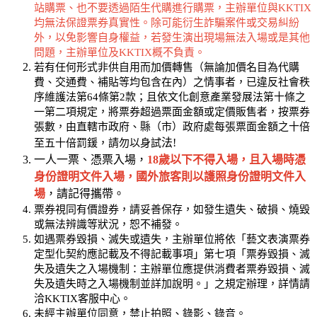
站購票、也不要透過陌生代購進行購票，主辦單位與KKTIX
均無法保證票券真實性。除可能衍生詐騙案件或交易糾紛
外，以免影響自身權益，若發生演出現場無法入場或是其他
問題，主辦單位及KKTIX概不負責。
若有任何形式非供自用而加價轉售（無論加價名目為代購
費、交通費、補貼等均包含在內）之情事者，已違反社會秩
序維護法第64條第2款；且依文化創意產業發展法第十條之
一第二項規定，將票券超過票面金額或定價販售者，按票券
張數，由直轄市政府、縣（市）政府處每張票面金額之十倍
法!
至五十倍罰鍰，請勿以身試
一人一票、憑票入場，
18歲以下不得入場，且入場時憑
身份證明文件入場，國外旅客則以護照身份證明文件入
場
，請記得攜帶。
票券視同有價證券，請妥善保存，如發生遺失、破損、燒毀
或無法辨識等狀況，恕不補發。
如遇票券毀損、滅失或遺失，主辦單位將依「藝文表演票券
定型化契約應記載及不得記載事項」第七項「票券毀損、滅
失及遺失之入場機制：主辦單位應提供消費者票券毀損、滅
失及遺失時之入場機制並詳加說明。」之規定辦理，詳情請
洽KKTIX客服中心。
未經主辦單位同意，禁止拍照、錄影、錄音。