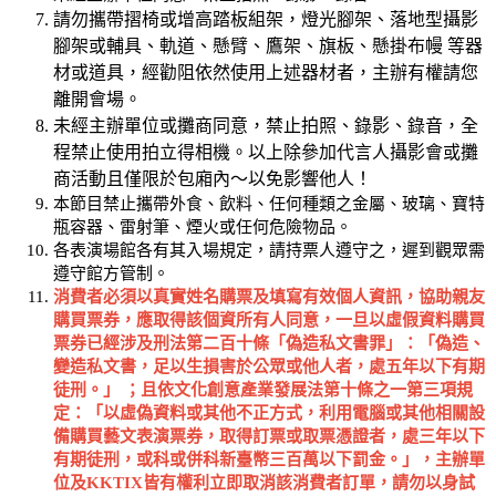
請勿攜帶摺椅或增高踏板組架，燈光腳架、落地型攝影
腳架或輔具、軌道、懸臂、鷹架、旗板、懸掛布幔 等器
材或道具，經勸阻依然使用上述器材者，主辦有權請您
離開會場。
未經主辦單位或攤商同意，禁止拍照、錄影、錄音，全
程禁止使用拍立得相機。以上除參加代言人攝影會或攤
商活動且僅限於包廂內～以免影響他人！
本節目禁止攜帶外食、飲料、任何種類之金屬、玻璃、寶特
瓶容器、雷射筆、煙火或任何危險物品。
各表演場館各有其入場規定，請持票人遵守之，遲到觀眾需
遵守館方管制。
消費者必須以真實姓名購票及填寫有效個人資訊，協助親友
購買票券，應取得該個資所有人同意，一旦以虛假資料購買
票券已經涉及刑法第二百十條「偽造私文書罪」：「偽造、
變造私文書，足以生損害於公眾或他人者，處五年以下有期
徒刑。」
；且依文化創意產業發展法第十條之一第三項規
定：「以虛偽資料或其他不正方式，利用電腦或其他相關設
備購買藝文表演票券，取得訂票或取票憑證者，處三年以下
有期徒刑，或科或併科新臺幣三百萬以下罰金。」，主辦單
位及
KKTIX
皆有權利立即取消該消費者訂單，請勿以身試