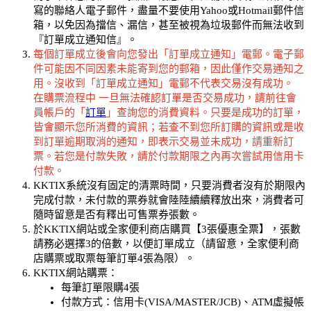
寫的聯絡人電子郵件，盡量不要使用Yahoo或Hotmail郵件信
箱，以免因為擋信、漏信，甚至被視為垃圾郵件而無法收到
『訂單成立通知信』。
每個訂單成立後會向您發出「訂單成立通知」電郵。電子郵
件可能因不同因素未能寄到您的郵箱，因此僅作交易通知之
用。沒收到「訂單成立通知」電郵不代表交易沒有成功。
在購票流程中 一旦無法確認訂單是否交易成功，請前往會
員帳戶的「
訂單
」查詢您的消費資料。只要是成功的訂單，
皆會顯示您所消費的資訊；若查不到您所訂購的資訊或是收
到訂單逾期取消的通知，即表示交易並未成功，請重新訂
票。若您是付款失敗，請於付款期限之內再次嘗試用信用卡
付款。
KKTIX系統沒有固定的清票時間，只要消費者沒有於期限內
完成付款，未付款的票券就會陸陸續續釋放出來，消費者可
隨時留意是否有釋出可售票券張數。
於KKTIX網站或全家便利商店購買【3張優惠全票】，張數
請務必選擇3的倍數，以便訂單成立（請留意，全家便利商
店購票或取票每筆訂單4張為限）。
KKTIX網站購票：
每筆訂單限購4張
付款方式：信用卡(VISA/MASTER/JCB)、ATM虛擬帳