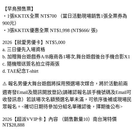
【早鳥預售票】
・1張KKTIX全票 NT$700 （當日活動現場銷售1張全票券為
900元）
・3張KKTIX優惠全票 NT$1,998 (NT$666/ 張)
2026【就愛男優卡】NT$5,000
a. 三日優先入場資格
b. 加贈舞台遊戲券A/B廠商各1場次,舞台遊戲後台手機合影X1
c. 隨機贈送簽名拍立得兩張
d. TAE紀念T-shirt
⚠️ 報名男優大舞台遊戲將採用預選場次媒合，將於活動前兩
週寄發Email及簡訊開放登記(請確認報名該手機號碼及Email可
收發訊息）若該場次名額預選名單未滿，可依序後補或現場民
眾報名。<確切日期待參加分組名單確認後，擇期後公布>
2026【超派VVIP卡 】內容 （銷售數量10）南台灣特價
NT$28,888