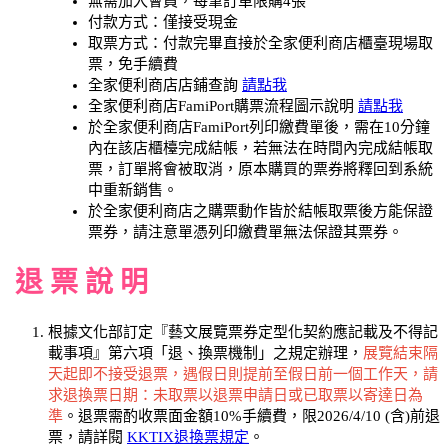
無需加入會員，每筆訂單限購4張
付款方式：僅接受現金
取票方式：付款完畢直接於全家便利商店櫃臺現場取
票，免手續費
全家便利商店店鋪查詢
請點我
全家便利商店FamiPort購票流程圖示說明
請點我
於全家便利商店FamiPort列印繳費單後，需在10分鐘
內在該店櫃檯完成結帳，若無法在時間內完成結帳取
票，訂單將會被取消，原本購買的票券將釋回到系統
中重新銷售。
於全家便利商店之購票動作皆於結帳取票後方能保證
票券，請注意單憑列印繳費單無法保證其票券。
退 票 說 明
根據文化部訂定『藝文展覽票券定型化契約應記載及不得記
載事項』第六項「退、換票機制」之規定辦理，
展覽結束隔
天起即不接受退票，遇假日則提前至假日前一個工作天，請
求退換票日期：未取票以退票申請日或已取票以寄達日為
準
。退票需酌收票面金額10%手續費，限2026/4/10 (含)前退
票，請詳閱
KKTIX退換票規定
。