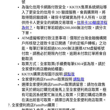
號
為強化信用卡網路付款安全，KKTIX售票系統網站導
入了更安全的信用卡 3D 驗證服務，會員購票時，將
取得簡訊驗證碼，確保卡號確實為持卡人所有，以提
供持卡人更安全的網路交易環境。
信用卡3D驗證流程
為何？
，每筆訂單若超過$200,000無法付款，請分次
下單。
ATM虛擬帳號付款注意事項：僅限於台灣金融機構開
戶所核發之提款卡並已開通「非約定帳戶轉帳」之功
能，每筆訂單若超過$30,000無法選擇ATM虛擬帳號
付款，請務必於期限內付款，逾期未付款訂單將會自
動取消
取票方式：全家取票(手續費每筆$30/4張為限，請於
全家便利商店繳納給櫃臺)
KKTIX購票流程圖示說明
請點我
全家便利商店FamiPort取票說明
請點我
選擇全家便利商店FamiPort取票請留意：請勿在啟售
當天於網站訂購完成後馬上至全家便利商店取票，極
有可能因系統繁忙無法馬上取票，只要訂購成功票券
在演出前皆可取票，請擇日再至全家便利商店取票。
全家便利商店FamiPort購票：