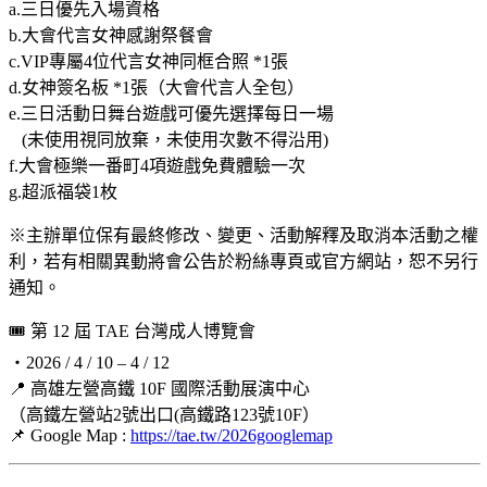
a.三日優先入場資格
b.大會代言女神感謝祭餐會
c.VIP專屬4位代言女神同框合照 *1張
d.女神簽名板 *1張（大會代言人全包）
e.三日活動日舞台遊戲可優先選擇每日一場
(未使用視同放棄，未使用次數不得沿用)
f.大會極樂一番町4項遊戲免費體驗一次
g.超派福袋1枚
※主辦單位保有最終修改、變更、活動解釋及取消本活動之權
利，若有相關異動將會公告於粉絲專頁或官方網站，恕不另行
通知。
🎟 第 12 屆 TAE 台灣成人博覽會
・2026 / 4 / 10 – 4 / 12
📍 高雄左營高鐵 10F 國際活動展演中心
（高鐵左營站2號出口(高鐵路123號10F）
📌 Google Map :
https://tae.tw/2026googlemap